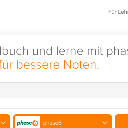
Für Leh
lbuch und lerne mit pha
für bessere Noten.
phase6