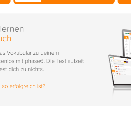
 lernen
uch
das Vokabular zu deinem
enlos mit phase6. Die Testlaufzeit
st dich zu nichts.
o erfolgreich ist?