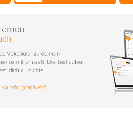
 lernen
uch
das Vokabular zu deinem
enlos mit phase6. Die Testlaufzeit
st dich zu nichts.
o erfolgreich ist?