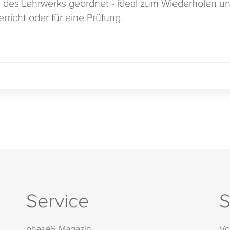
des Lehrwerks geordnet - ideal zum Wiederholen und
rricht oder für eine Prüfung.
Service
S
phase6 Magazin
Vo