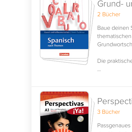
Grund- u
2 Bücher
Baue deinen S
thematischen 
Grundwortscha
Die praktisch
...
Perspecti
3 Bücher
Passgenaues 