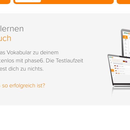
 lernen
uch
das Vokabular zu deinem
enlos mit phase6. Die Testlaufzeit
st dich zu nichts.
o erfolgreich ist?