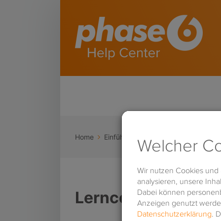
Home
Einführung
Lerncenter – Details 
Lerncenter – Detai