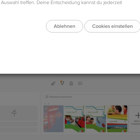
rncenter
. Das Lerncenter ist dein zentraler Einstiegspunkt. Es 
nd Handlungsoptionen. Von hier aus startest du auch deine Abf