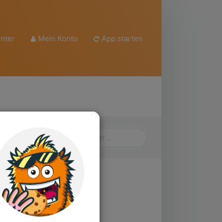
nter
Mein Konto
App starten
ch