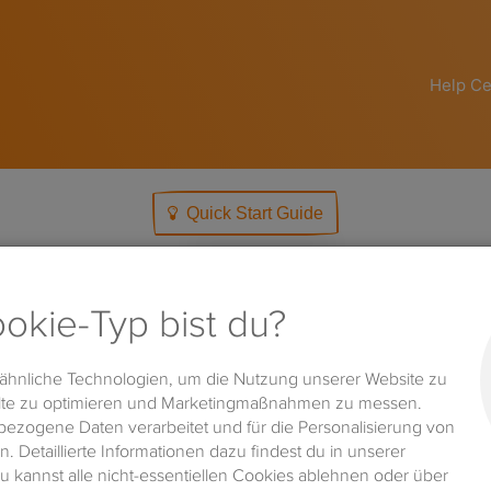
Help Ce
Quick Start Guide
Sear
zu den Elementen
For
ls zu den Elementen