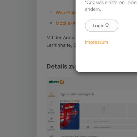
Web-App
Mobile-App
Mit der Anmeldung gelangst du in dein
Le
Lerninhalte, über anstehende Aufgaben u
Details zu den Elementen