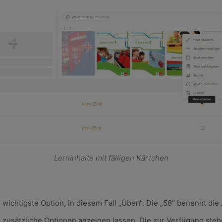
Lerninhalte mit fälligen Kärtchen
 wichtigste Option, in diesem Fall „Üben“. Die „58“ benennt di
zusätzliche Optionen anzeigen lassen. Die zur Verfügung steh