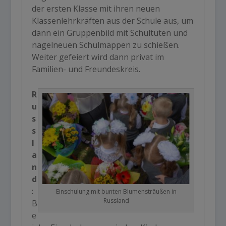
der ersten Klasse mit ihren neuen
Klassenlehrkräften aus der Schule aus, um
dann ein Gruppenbild mit Schultüten und
nagelneuen Schulmappen zu schießen.
Weiter gefeiert wird dann privat im
Familien- und Freundeskreis.
R
u
s
s
l
a
n
d
:
Einschulung mit bunten Blumensträußen in
Russland
B
e