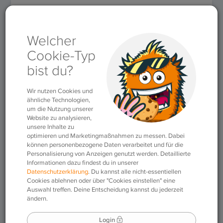
Rubriken
»
Länder & Sitten
»
Einschulung – Andere Länder,
andere Sitten
Einschulung – Andere
Länder, andere Sitten
05.08.2016
|
Länder & Sitten