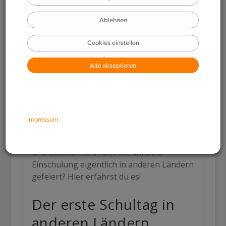
Für die einen ist sie schon vorbei, für die
meisten steht sie aber noch bevor: die
Einschulung. Es gibt bunte Schultüten,
gefüllt mit Süßigkeiten, Schulmaterialien
und Geschenken. Aber wie wird die
Einschulung eigentlich in anderen Ländern
gefeiert? Hier erfährst du es!
Der erste Schultag in
anderen Ländern