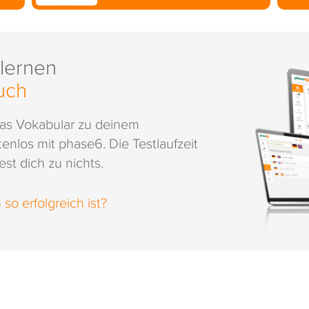
 lernen
uch
das Vokabular zu deinem
enlos mit phase6. Die Testlaufzeit
st dich zu nichts.
o erfolgreich ist?