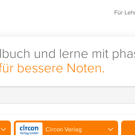
Für Leh
lbuch und lerne mit pha
für bessere Noten.
Circon Verlag