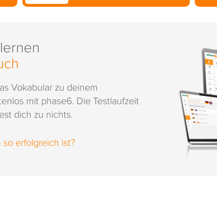
 lernen
uch
das Vokabular zu deinem
enlos mit phase6. Die Testlaufzeit
st dich zu nichts.
o erfolgreich ist?