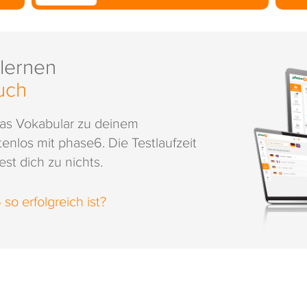
 lernen
uch
das Vokabular zu deinem
enlos mit phase6. Die Testlaufzeit
st dich zu nichts.
o erfolgreich ist?