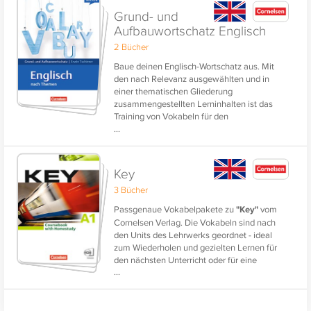
Grund- und
Aufbauwortschatz Englisch
2 Bücher
Baue deinen Englisch-Wortschatz aus. Mit
den nach Relevanz ausgewählten und in
einer thematischen Gliederung
zusammengestellten Lerninhalten ist das
Training von Vokabeln für den
...
Grundwortschatz und den Erweiterten
Wortschatz ganz einfach.
Die praktische Vertonung aller Vokabeln
Key
stärkt das Einüben der Aussprache.
3 Bücher
Passgenaue Vokabelpakete zu
"Key"
vom
Cornelsen Verlag. Die Vokabeln sind nach
den Units des Lehrwerks geordnet - ideal
zum Wiederholen und gezielten Lernen für
den nächsten Unterricht oder für eine
...
Prüfung.