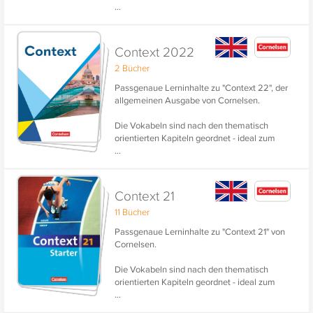
...
des Lehrbuchs geordnet - ideal zum
Wiederholen und gezielten Lernen für
Klausuren und Prüfungen.
Context 2022
2 Bücher
Passgenaue Lerninhalte zu "Context 22", der
allgemeinen Ausgabe von Cornelsen.
Die Vokabeln sind nach den thematisch
orientierten Kapiteln geordnet - ideal zum
...
Wiederholen und gezielten Lernen für Tests
und Klassenarbeiten.
Context 21
11 Bücher
Passgenaue Lerninhalte zu "Context 21" von
Cornelsen.
Die Vokabeln sind nach den thematisch
orientierten Kapiteln geordnet - ideal zum
...
Wiederholen und gezielten Lernen für Tests
und Klassenarbeiten.