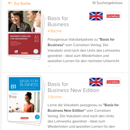
10
Suchergebnisse
Basis for
Business
4 Bücher
Passgenaue Vokabelpakete zu
"Basis for
Business"
vom Cornelsen Verlag. Die
Vokabeln sind nach den Units des Lehrwerks
geordnet - ideal zum Wiederholen und
gezielten Lernen für den nächsten Unterricht
...
oder für eine Prüfung.
Basis for
Business New Edition
3 Bücher
Lerne die Vokabeln passgenau zu
"Basis for
Business New Edition"
vom Cornelsen
Verlag. Die Vokabeln sind nach den Units
des Lehrwerks geordnet - ideal zum
Wiederholen und gezielten Lernen für den