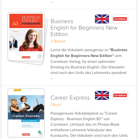
...
nächsten Unterricht oder für eine Prüfung.
Business
English for Beginners New
Edition
2 Bücher
Lerne die Vokabeln passgenau zu
"Business
English for Beginners New Edition"
vom
Cornelsen Verlag, für einen optimalen
Einstieg ins Business English. Die Vokabeln
sind nach den Units des Lehrwerks geordnet
...
- ideal zum Wiederholen und gezielten
Lernen für den nächsten Unterricht oder für
eine Prüfung.
Career Express
1 Buch
Passgenaues Vokabelpaket zu "Career
Express - Business English B2" von
Cornelsen. Umfasst das im Phrase Book
enthaltene Lehrwerk-Vokabular des
Kursbuchs. Die Vokabeln sind nach den Units