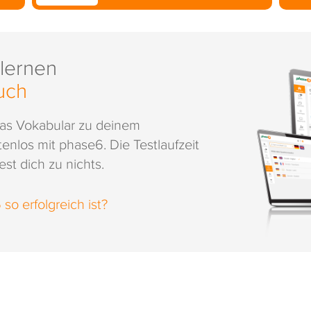
 lernen
uch
das Vokabular zu deinem
enlos mit phase6. Die Testlaufzeit
st dich zu nichts.
o erfolgreich ist?