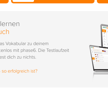
 lernen
uch
das Vokabular zu deinem
enlos mit phase6. Die Testlaufzeit
st dich zu nichts.
o erfolgreich ist?