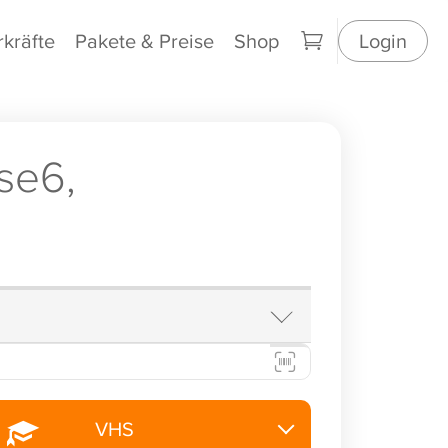
rkräfte
Pakete & Preise
Shop
Login
se6,
VHS