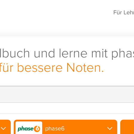
Für Leh
lbuch und lerne mit pha
für bessere Noten.
phase6