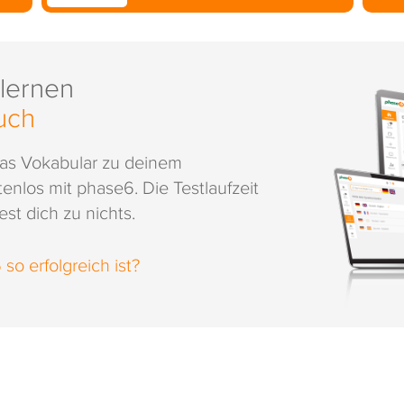
 lernen
uch
das Vokabular zu deinem
enlos mit phase6. Die Testlaufzeit
st dich zu nichts.
o erfolgreich ist?