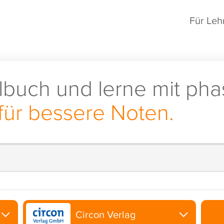
Für Leh
lbuch und lerne mit pha
für bessere Noten.
Circon Verlag