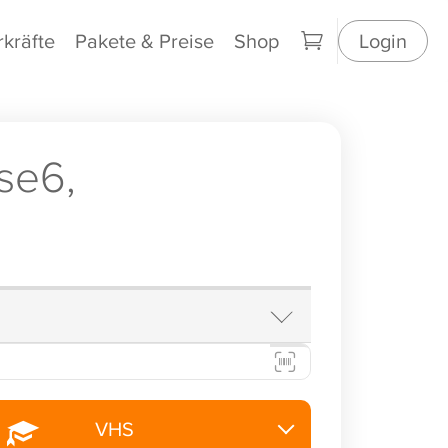
rkräfte
Pakete & Preise
Shop
Login
se6,
VHS