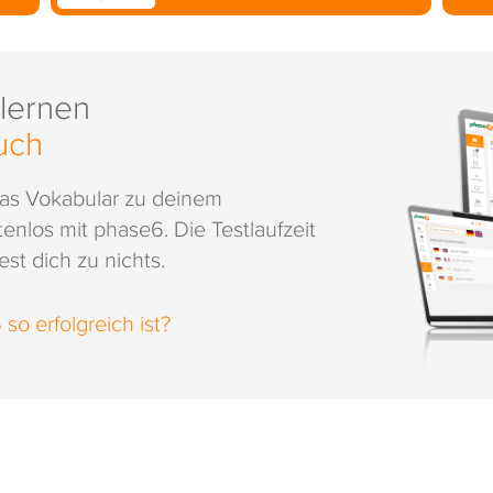
 lernen
uch
das Vokabular zu deinem
enlos mit phase6. Die Testlaufzeit
st dich zu nichts.
o erfolgreich ist?