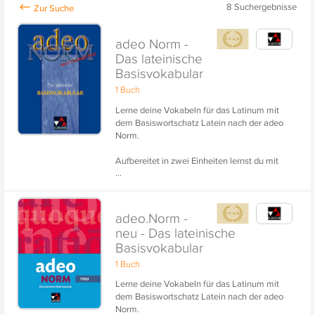
8
Suchergebnisse
adeo Norm -
Das lateinische
Basisvokabular
1 Buch
Lerne deine Vokabeln für das Latinum mit
dem Basiswortschatz Latein nach der adeo
Norm.
Aufbereitet in zwei Einheiten lernst du mit
...
dieser Vokabelsammlung die 500 häufigsten
lateinischen Wörter und weitere 790
wichtige lateinische Wörter.
adeo.Norm -
neu - Das lateinische
Basisvokabular
1 Buch
Lerne deine Vokabeln für das Latinum mit
dem Basiswortschatz Latein nach der adeo
Norm.