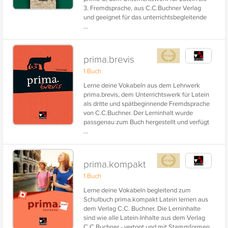
3. Fremdsprache, aus C.C.Buchner Verlag
und geeignet für das unterrichtsbegleitende
...
Lernen.
prima.brevis
1 Buch
Lerne deine Vokabeln aus dem Lehrwerk
prima.brevis, dem Unterrichtswerk für Latein
als dritte und spätbeginnende Fremdsprache
von C.C.Buchner. Der Lerninhalt wurde
passgenau zum Buch hergestellt und verfügt
...
über die Vertonung der lateinischen Vokabel
und viele praktische
Grammatikinformationen.
prima.kompakt
1 Buch
Lerne deine Vokabeln begleitend zum
Schulbuch prima.kompakt Latein lernen aus
dem Verlag C.C. Buchner. Die Lerninhalte
sind wie alle Latein-Inhalte aus dem Verlag
C.C.Buchner - vertont und mit Stammformen