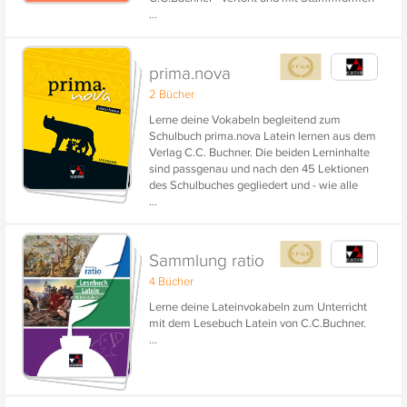
...
und grammatischen Hinweisen ergänzt.
prima.nova
2 Bücher
Lerne deine Vokabeln begleitend zum
Schulbuch prima.nova Latein lernen aus dem
Verlag C.C. Buchner. Die beiden Lerninhalte
sind passgenau und nach den 45 Lektionen
des Schulbuches gegliedert und - wie alle
...
Latein-Inhalte aus dem Verlag C.C.Buchner -
vertont und mit Stammformen und
grammatischen Hinweisen ergänzt.
Sammlung ratio
4 Bücher
Lerne deine Lateinvokabeln zum Unterricht
mit dem Lesebuch Latein von C.C.Buchner.
...