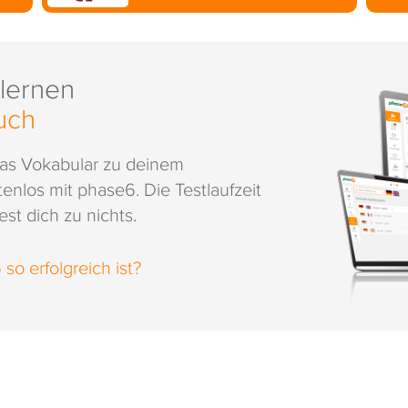
 lernen
uch
das Vokabular zu deinem
enlos mit phase6. Die Testlaufzeit
st dich zu nichts.
o erfolgreich ist?