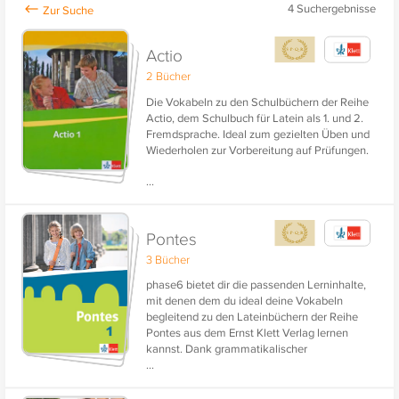
4
Suchergebnisse
Actio
2 Bücher
Die Vokabeln zu den Schulbüchern der Reihe
Actio, dem Schulbuch für Latein als 1. und 2.
Fremdsprache. Ideal zum gezielten Üben und
Wiederholen zur Vorbereitung auf Prüfungen.
...
Mit Stammformen!
Pontes
3 Bücher
phase6 bietet dir die passenden Lerninhalte,
mit denen dem du ideal deine Vokabeln
begleitend zu den Lateinbüchern der Reihe
Pontes aus dem Ernst Klett Verlag lernen
kannst. Dank grammatikalischer
...
Zusatzangaben und einer Vertonung der
lateinischen Vokabeln eignen sich diese
Lerninhalte sehr gut zum nachhaltigen