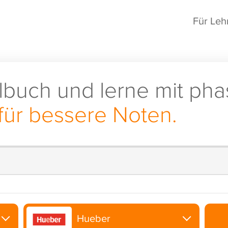
Für Leh
lbuch und lerne mit pha
für bessere Noten.
Hueber