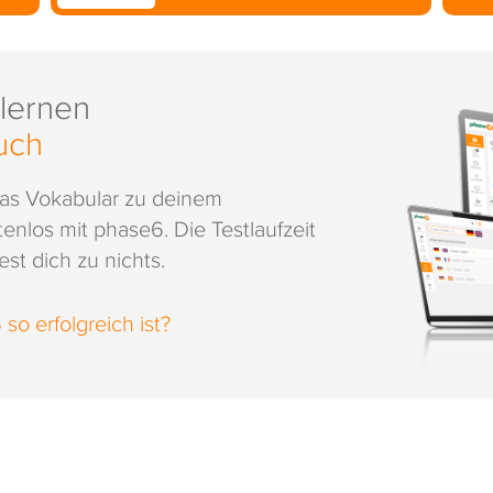
 lernen
uch
das Vokabular zu deinem
enlos mit phase6. Die Testlaufzeit
st dich zu nichts.
o erfolgreich ist?