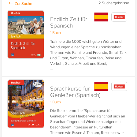
2
Suchergebnisse
Endlich Zeit für
Spanisch
1 Buch
Trainiere die 1.000 wichtigsten Wörter und
Wendungen einer Sprache zu praxisnahen
Themen wie Familie und Freunde, Small Talk
und Flirten, Wohnen, Einkaufen, Reise und
Verkehr, Schule, Arbeit und Beruf,
...
Kommunikation, Gesundheit, Freizeit und
Erholung, Natur und Umwelt.
Sprachkurse für
Genießer (Spanisch)
1 Buch
Die Selbstlernreihe "Sprachkurse für
Genießer" vom Hueber-Verlag richtet sich an
Sprachanfänger und Wiedereinsteiger mit
besonderem Interesse an kulturellen
Themen wie Essen & Trinken, Reisen sowie