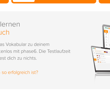
 lernen
uch
das Vokabular zu deinem
enlos mit phase6. Die Testlaufzeit
st dich zu nichts.
o erfolgreich ist?