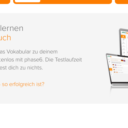
 lernen
uch
das Vokabular zu deinem
enlos mit phase6. Die Testlaufzeit
st dich zu nichts.
o erfolgreich ist?