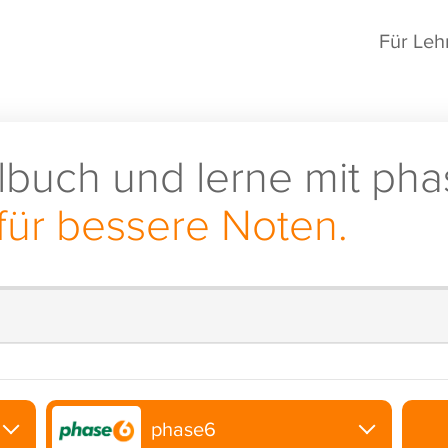
Für Leh
lbuch und lerne mit pha
für bessere Noten.
phase6