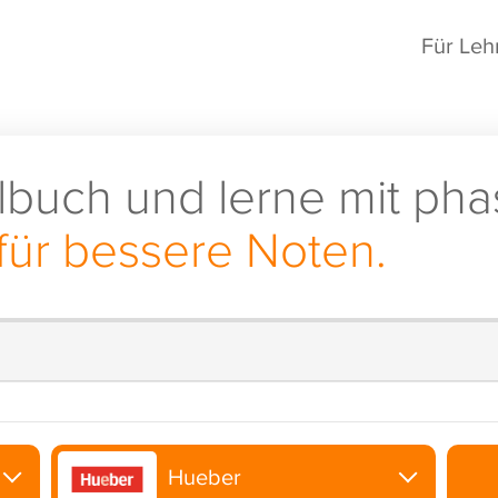
Für Leh
lbuch und lerne mit pha
für bessere Noten.
Hueber