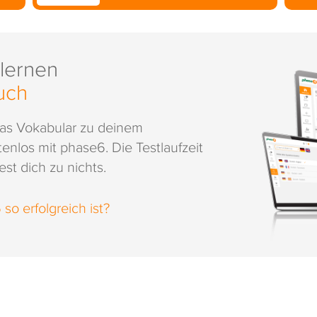
 lernen
uch
das Vokabular zu deinem
enlos mit phase6. Die Testlaufzeit
st dich zu nichts.
o erfolgreich ist?