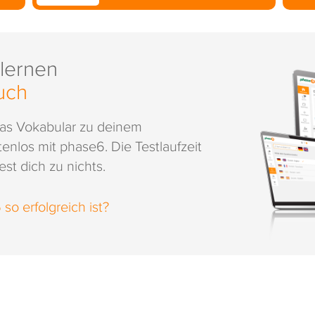
 lernen
uch
das Vokabular zu deinem
enlos mit phase6. Die Testlaufzeit
st dich zu nichts.
o erfolgreich ist?