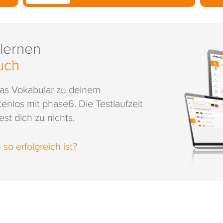
 lernen
uch
das Vokabular zu deinem
enlos mit phase6. Die Testlaufzeit
st dich zu nichts.
o erfolgreich ist?