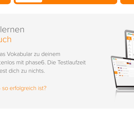
 lernen
uch
das Vokabular zu deinem
enlos mit phase6. Die Testlaufzeit
st dich zu nichts.
o erfolgreich ist?