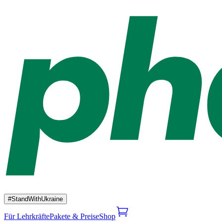
#StandWithUkraine
Für Lehrkräfte
Pakete & Preise
Shop