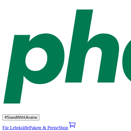
#StandWithUkraine
Für Lehrkräfte
Pakete & Preise
Shop