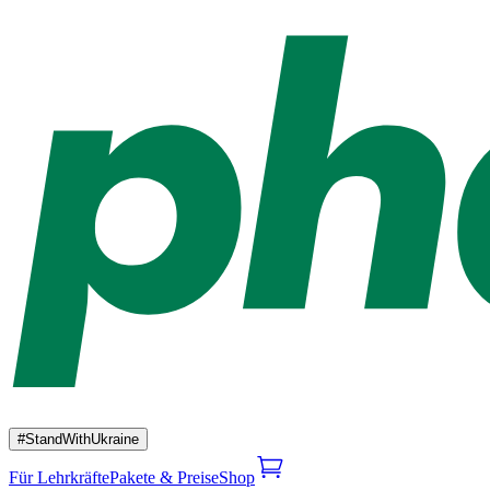
#StandWithUkraine
Für Lehrkräfte
Pakete & Preise
Shop