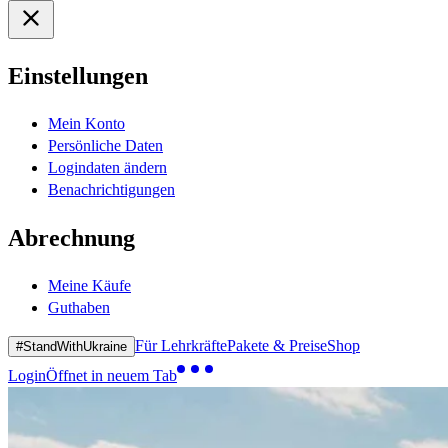
Einstellungen
Mein Konto
Persönliche Daten
Logindaten ändern
Benachrichtigungen
Abrechnung
Meine Käufe
Guthaben
Für Lehrkräfte
Pakete & Preise
Shop
#StandWithUkraine
Login
Öffnet in neuem Tab