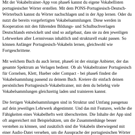
Mit der Vokabeltrainer-App von phase6 kannst du eigene Vokabellisten
portugiesischer Wörter erstellen. Mit dem PONS-Portugiesisch-Deutsch-
Wörterbuch kannst du Wörter nachschlagen und in der App lernen. Oder du
nutzt die bereits vorgefertigten Vokabelsammlungen. Diese werden in
Kooperation mit den führenden Bildungs- und Schulbuchverlagen
Deutschlands entwickelt und sind so aufgebaut, dass sie zu den jeweiligen
Lehrwerken aller Lernniveaus inhaltlich und strukturell exakt passen. So
können Anfänger Portugiesisch-Vokabeln lernen, gleichwohl wie
Fortgeschrittene.
Mit welchem Buch du auch lernst, phase6 ist der einzige Anbieter, der das
gesamte Spektrum an Verlagen bedient. Ob als Vokabeltrainer Portugiesisch
für Cornelsen, Klett, Hueber oder Compact - bei phase6 findest die
Vokabelsammlung passend zu deinem Buch. Kreiere dir einfach deinen
persönlichen Portugiesisch-Vokabeltrainer, mit dem du beliebig viele
Vokabelsammlungen gleichzeitig laden und trainieren kannst.
Die fertigen Vokabelsammlungen sind in Struktur und Umfang passgenau
auf dein jeweiliges Lehrwerk abgestimmt. Und das mit Features, welche die
Fähigkeiten eines Vokabelhefts weit überschreiten. Die Inhalte der App sind
oft angereichert mit Beispielsätzen, um die Zusammenhänge besser
verstehen zu können, und zusätzlich sind die Vokabeln überwiegend mit
einer Audio-Datei versehen, um die Aussprache der portugiesischen Wörter