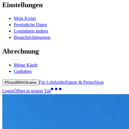
Einstellungen
Mein Konto
Persönliche Daten
Logindaten ändern
Benachrichtigungen
Abrechnung
Meine Käufe
Guthaben
Für Lehrkräfte
Pakete & Preise
Shop
#StandWithUkraine
Login
Öffnet in neuem Tab