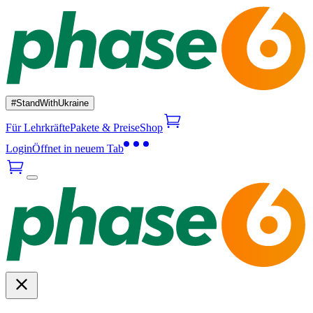
#StandWithUkraine
Für Lehrkräfte
Pakete & Preise
Shop
Login
Öffnet in neuem Tab