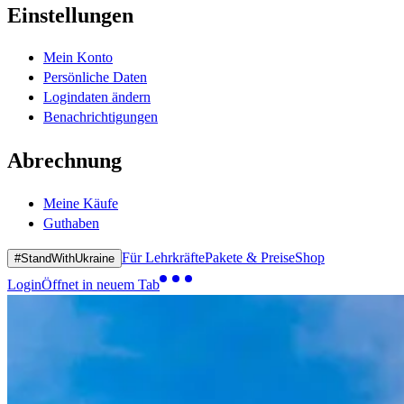
Einstellungen
Mein Konto
Persönliche Daten
Logindaten ändern
Benachrichtigungen
Abrechnung
Meine Käufe
Guthaben
Für Lehrkräfte
Pakete & Preise
Shop
#StandWithUkraine
Login
Öffnet in neuem Tab