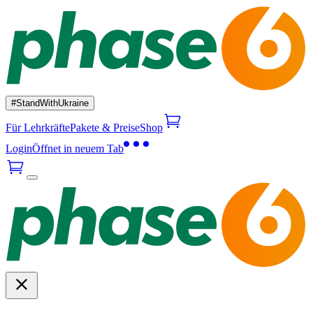
#StandWithUkraine
Für Lehrkräfte
Pakete & Preise
Shop
Login
Öffnet in neuem Tab