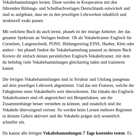
Vokabelsammlungen lernen. Diese werden in Kooperation mit den
führenden Bildungs- und Schulbuchverlagen Deutschlands entwickelt und
sind so aufgebaut, dass sie zu den jeweiligen Lehrwerken inhaltlich und
strukturell exakt passen.
Mit welchem Buch du auch lernst, phase6 ist der einzige Anbieter, der das
gesamte Spektrum an Verlagen bedient. Ob als Vokabeltrainer Englisch für
Cornelsen, Langenscheidt, PONS, Bildungsverlag EINS, Hueber, Klett oder
andere - bei phase6 findest die Vokabelsammlung passend zu deinem Buch.
Kreiere dir einfach deinen persönlichen Englisch-Vokabeltrainer, mit dem
du beliebig viele Vokabelsammlungen gleichzeitig laden und trainieren
kannst.
Die fertigen Vokabelsammlungen sind in Struktur und Umfang passgenau
auf dein jeweiliges Lehrwerk abgestimmt. Und das mit Features, welche die
Fähigkeiten eines Vokabelhefts weit überschreiten. Die Inhalte des Englisch-
Vokabeltrainers sind oft angereichert mit Beispielsätzen, um die
Zusammenhänge besser verstehen zu können, und zusätzlich sind die
Vokabeln überwiegend vertont. So werden beim Lernen mehrere Regionen
in deinem Gehirn aktiviert und die Vokabeln prägen sich wesentlich
schneller ein.
Du kannst alle fertigen
Vokabelsammlungen 7 Tage kostenlos testen
. Es