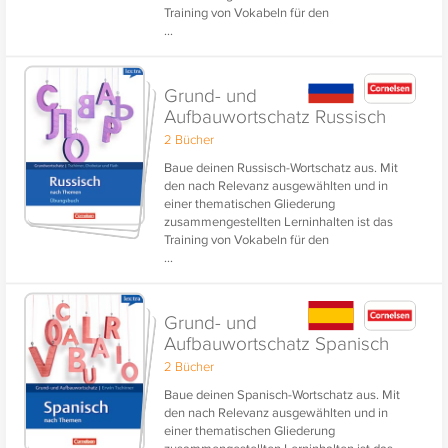
Training von Vokabeln für den
...
Grundwortschatz und den Erweiterten
Wortschatz ganz einfach.
Die praktische Vertonung aller Vokabeln
Grund- und
stärkt das Einüben der Aussprache.
Aufbauwortschatz Russisch
2 Bücher
Baue deinen Russisch-Wortschatz aus. Mit
den nach Relevanz ausgewählten und in
einer thematischen Gliederung
zusammengestellten Lerninhalten ist das
Training von Vokabeln für den
...
Grundwortschatz und den Erweiterten
Wortschatz ganz einfach.
Die praktische Vertonung aller Vokabeln
Grund- und
stärkt das Einüben der Aussprache.
Aufbauwortschatz Spanisch
2 Bücher
Baue deinen Spanisch-Wortschatz aus. Mit
den nach Relevanz ausgewählten und in
einer thematischen Gliederung
zusammengestellten Lerninhalten ist das