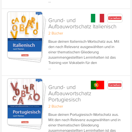
...
Grundwortschatz und den Erweiterten
Wortschatz ganz einfach.
Die praktische Vertonung aller Vokabeln
Grund- und
stärkt das Einüben der Aussprache.
Aufbauwortschatz Italienisch
2 Bücher
Baue deinen Italienisch-Wortschatz aus. Mit
den nach Relevanz ausgewählten und in
einer thematischen Gliederung
zusammengestellten Lerninhalten ist das
Training von Vokabeln für den
...
Grundwortschatz und den Erweiterten
Wortschatz ganz einfach.
Die praktische Vertonung aller Vokabeln
Grund- und
stärkt das Einüben der Aussprache.
Aufbauwortschatz
Portugiesisch
2 Bücher
Baue deinen Portugiesisch-Wortschatz aus.
Mit den nach Relevanz ausgewählten und in
einer thematischen Gliederung
zusammengestellten Lerninhalten ist das