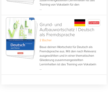
Training von Vokabeln für den
...
Grundwortschatz und den Erweiterten
Wortschatz ganz einfach.
Die praktische Vertonung aller Vokabeln
Grund- und
stärkt das Einüben der Aussprache.
Aufbauwortschatz | Deutsch
als Fremdsprache
2 Bücher
Baue deinen Wortschatz für Deutsch als
Fremdsprache aus. Mit den nach Relevanz
ausgewählten und in einer thematischen
Gliederung zusammengestellten
Lerninhalten ist das Training von Vokabeln
...
für den Grundwortschatz und den
Erweiterten Wortschatz ganz einfach.
Die praktische Vertonung aller Vokabeln
stärkt das Einüben der Aussprache.