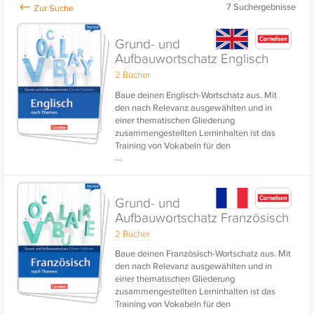
7
Suchergebnisse
Grund- und
Aufbauwortschatz Englisch
2 Bücher
Baue deinen Englisch-Wortschatz aus. Mit
den nach Relevanz ausgewählten und in
einer thematischen Gliederung
zusammengestellten Lerninhalten ist das
Training von Vokabeln für den
...
Grundwortschatz und den Erweiterten
Wortschatz ganz einfach.
Die praktische Vertonung aller Vokabeln
Grund- und
stärkt das Einüben der Aussprache.
Aufbauwortschatz Französisch
2 Bücher
Baue deinen Französisch-Wortschatz aus. Mit
den nach Relevanz ausgewählten und in
einer thematischen Gliederung
zusammengestellten Lerninhalten ist das
Training von Vokabeln für den