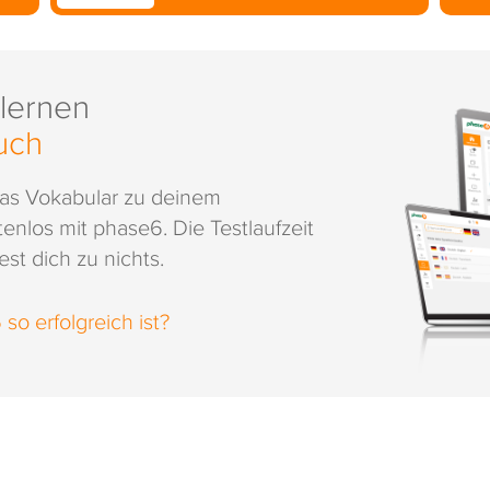
 lernen
uch
das Vokabular zu deinem
enlos mit phase6. Die Testlaufzeit
st dich zu nichts.
o erfolgreich ist?