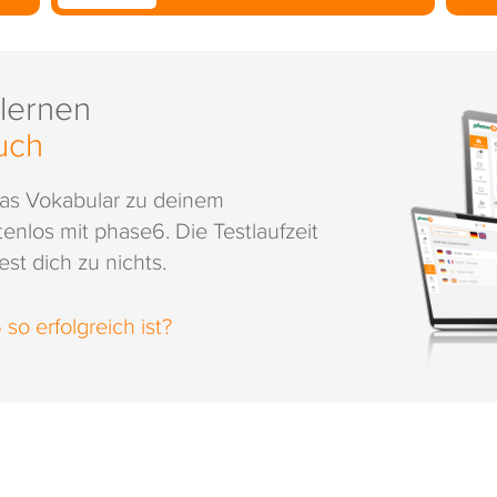
 lernen
uch
das Vokabular zu deinem
enlos mit phase6. Die Testlaufzeit
st dich zu nichts.
o erfolgreich ist?