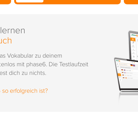
 lernen
uch
das Vokabular zu deinem
enlos mit phase6. Die Testlaufzeit
st dich zu nichts.
o erfolgreich ist?