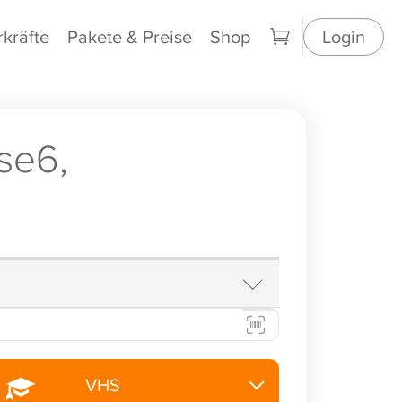
rkräfte
Pakete & Preise
Shop
Login
se6,
VHS