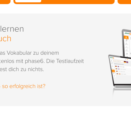
 lernen
uch
das Vokabular zu deinem
enlos mit phase6. Die Testlaufzeit
st dich zu nichts.
o erfolgreich ist?