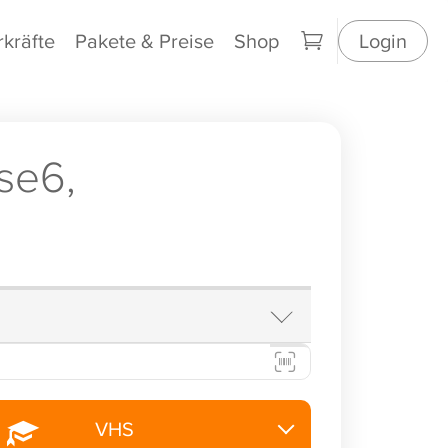
rkräfte
Pakete & Preise
Shop
Login
se6,
VHS