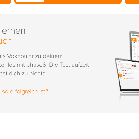
 lernen
uch
das Vokabular zu deinem
enlos mit phase6. Die Testlaufzeit
st dich zu nichts.
o erfolgreich ist?