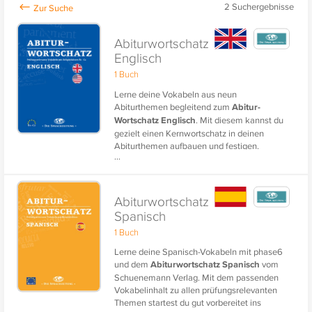
2
Suchergebnisse
Abiturwortschatz
Englisch
1 Buch
Lerne deine Vokabeln aus neun
Abiturthemen begleitend zum
Abitur-
Wortschatz Englisch
. Mit diesem kannst du
gezielt einen Kernwortschatz in deinen
Abiturthemen aufbauen und festigen.
...
Der Lerninhalt enthält die
prüfungsrelevanten Vokabeln mit
Beispielsätzen im Sprachniveau B1-C2 nach
Abiturwortschatz
dem Europäischen Referenzrahmen.
Spanisch
Außerdem sind die Vokabeln und die
1 Buch
Beispielsätze hochwertig vertont.
Lerne deine Spanisch-Vokabeln mit phase6
Speziell aufbereitet für phase6 vom
und dem
Abiturwortschatz Spanisch
vom
Herausgeber der Sprachzeitung.
Schuenemann Verlag. Mit dem passenden
Vokabelinhalt zu allen prüfungsrelevanten
Profitiere von Beispielsätzen, die dir das das
Themen startest du gut vorbereitet ins
Lernen im Kontext erleichtern. Viele