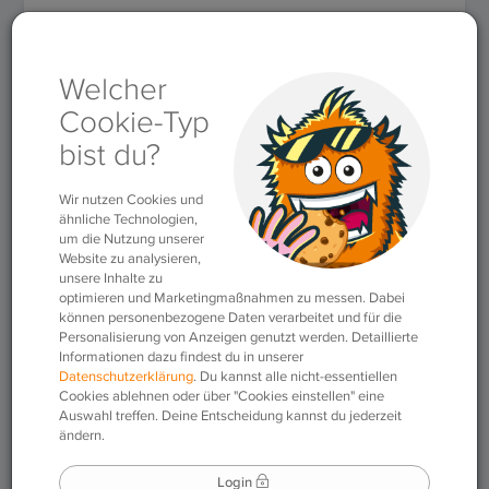
Für Lehrkräfte
»
Themen
»
Bildungssystem
»
Episode 6:
Distanzunterricht und saLzH – Digitale Lerntools
Episode 6:
Distanzunterricht und
saLzH – Digitale
Lerntools
15.02.2021
|
Bildungssystem
,
Methodik &
Didaktik