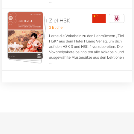
...
und Deutsch-Chinesisch möglich. Alle
Vokabeln sind vertont und werden zusätzlich
in Pinyin dargestellt. So wird neben dem
Erlernen der Bedeutung auch das Lesen und
Ziel HSK
Sprechen der chinesischen Worte unterstützt.
3 Bücher
Lerne die Vokabeln zu den Lehrbüchern „Ziel
HSK“ aus dem Hefei Huang Verlag, um dich
auf den HSK 3 und HSK 4 vorzubereiten. Die
Vokabelpakete beinhalten alle Vokabeln und
ausgewählte Mustersätze aus den Lektionen
...
der Lehrbücher. Alle Vokabeln und
Mustersätze sind vertont. Die Pakete
umfassen beide Abfragerichtungen
Chinesisch-Deutsch und Deutsch-
Chinesisch.