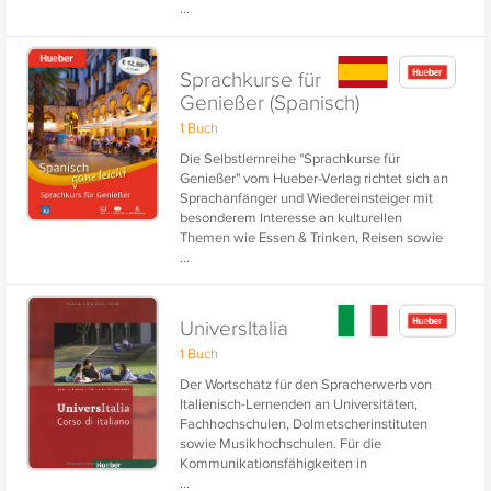
...
Gesundheit, Sport und Wellness.
Sprachkurse für
Genießer (Spanisch)
1 Buch
Die Selbstlernreihe "Sprachkurse für
Genießer" vom Hueber-Verlag richtet sich an
Sprachanfänger und Wiedereinsteiger mit
besonderem Interesse an kulturellen
Themen wie Essen & Trinken, Reisen sowie
...
Gesundheit, Sport und Wellness.
UniversItalia
1 Buch
Der Wortschatz für den Spracherwerb von
Italienisch-Lernenden an Universitäten,
Fachhochschulen, Dolmetscherinstituten
sowie Musikhochschulen. Für die
Kommunikationsfähigkeiten in
...
studentischen Alltagssituationen, solide