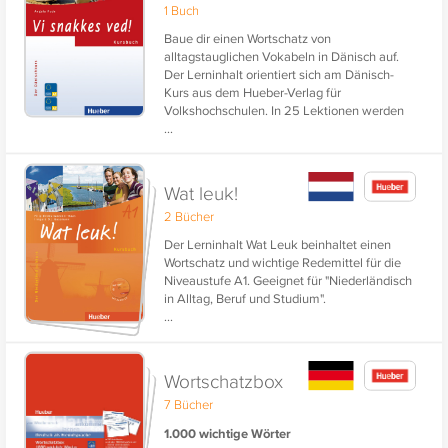
1 Buch
Baue dir einen Wortschatz von
alltagstauglichen Vokabeln in Dänisch auf.
Der Lerninhalt orientiert sich am Dänisch-
Kurs aus dem Hueber-Verlag für
Volkshochschulen. In 25 Lektionen werden
...
alltägliche Begriffe und Vokabeln für
modernes und kommunikatives Dänisch
bereitgestellt. Vi snakkes ved!
Wat leuk!
2 Bücher
Der Lerninhalt Wat Leuk beinhaltet einen
Wortschatz und wichtige Redemittel für die
Niveaustufe A1. Geeignet für "Niederländisch
in Alltag, Beruf und Studium".
...
Wortschatzbox
7 Bücher
1.000 wichtige Wörter