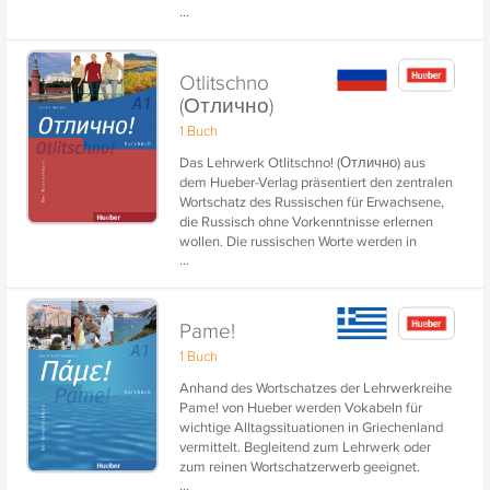
...
an Volkshochschulen und privaten
Sprachenschulen. Drei Bände für die
Niveaustufen A1, A2 und B1 des GER
(Gemeinsamer Europäischer
Otlitschno
Referenzrahmen).
(Отлично)
1 Buch
Das Lehrwerk Otlitschno! (Отлично) aus
dem Hueber-Verlag präsentiert den zentralen
Wortschatz des Russischen für Erwachsene,
die Russisch ohne Vorkenntnisse erlernen
wollen. Die russischen Worte werden in
...
kyrillischen Schriftzeichen dargestellt und
abgefragt.
Pame!
1 Buch
Anhand des Wortschatzes der Lehrwerkreihe
Pame! von Hueber werden Vokabeln für
wichtige Alltagssituationen in Griechenland
vermittelt. Begleitend zum Lehrwerk oder
zum reinen Wortschatzerwerb geeignet.
...