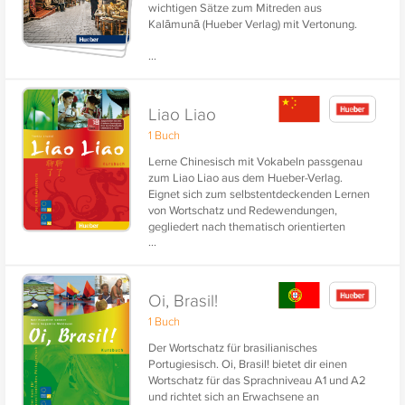
wichtigen Sätze zum Mitreden aus
Kalāmunā (Hueber Verlag) mit Vertonung.
...
Liao Liao
1 Buch
Lerne Chinesisch mit Vokabeln passgenau
zum Liao Liao aus dem Hueber-Verlag.
Eignet sich zum selbstentdeckenden Lernen
von Wortschatz und Redewendungen,
gegliedert nach thematisch orientierten
...
Lektionen. Mit chinesischer Kurzschrift und
Lautschrift Pinyin.
Oi, Brasil!
1 Buch
Der Wortschatz für brasilianisches
Portugiesisch. Oi, Brasil! bietet dir einen
Wortschatz für das Sprachniveau A1 und A2
und richtet sich an Erwachsene an