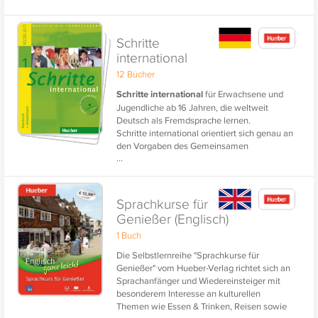
Schritte
international
12 Bücher
Schritte international
für Erwachsene und
Jugendliche ab 16 Jahren, die weltweit
Deutsch als Fremdsprache lernen.
Schritte international orientiert sich genau an
den Vorgaben des Gemeinsamen
...
Europäischen Referenzrahmens und führt in
sechs Bänden zur Niveaustufe B1.
Für ein unterhaltsames und effizientes
Sprachkurse für
Vokabeltraining gibt es den gesamten
Genießer (Englisch)
Lektionswortschatz von Schritte international
1 Buch
1 als Download für
phase-6
.
Die Selbstlernreihe "Sprachkurse für
Genießer" vom Hueber-Verlag richtet sich an
Sprachanfänger und Wiedereinsteiger mit
besonderem Interesse an kulturellen
Themen wie Essen & Trinken, Reisen sowie