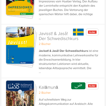
Impresiones vom Hueber Verlag. Der Aufbau
der Lerninhalte entspricht den Kapiteln des
jeweiligen Buches. Die Vertonung der
spanischen Wörter hilft dabei, die richtige
...
Aussprache zu üben. Ob zuhause oder
unterwegs - so üben Sie den Wortschatz
systematisch und mit Erfolg!
Javisst! & Jaså!
Der Schwedischkurs
2 Bücher
Javisst! & Jaså! Der Schwedischkurs
ist eine
moderne, kommunikative Lehrwerksreihe für
die Erwachsenenbildung. In klar
strukturierten Lektionen wird aktuelle,
lebendige Alltagssprache vermittelt. Die
...
phase6-Lerninhalte ermöglichen ein
gezieltes und lektionsbegleitendes
Vokabeltraining als gute Vorbereitung auf die
nächste Kursstunde und den Wortschatz-
Kalāmunā
Aufbau Schwedisch. Sie sind als Ergänzung
2 Bücher
zum Lernen mit dem Buch konzipiert.
Auf schnellstem Weg zur
Alltagskommunikation auf Arabisch: Alle