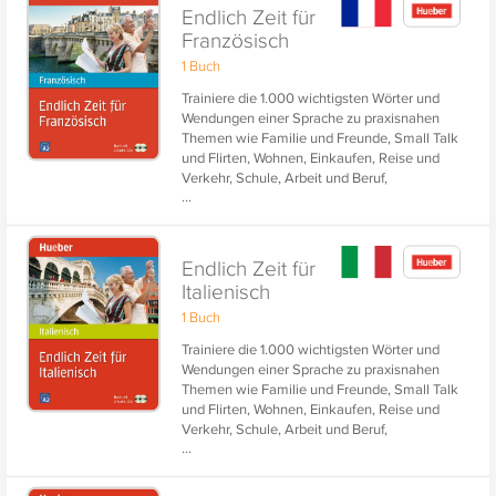
Endlich Zeit für
Französisch
1 Buch
Trainiere die 1.000 wichtigsten Wörter und
Wendungen einer Sprache zu praxisnahen
Themen wie Familie und Freunde, Small Talk
und Flirten, Wohnen, Einkaufen, Reise und
Verkehr, Schule, Arbeit und Beruf,
...
Kommunikation, Gesundheit, Freizeit und
Erholung, Natur und Umwelt.
Endlich Zeit für
Italienisch
1 Buch
Trainiere die 1.000 wichtigsten Wörter und
Wendungen einer Sprache zu praxisnahen
Themen wie Familie und Freunde, Small Talk
und Flirten, Wohnen, Einkaufen, Reise und
Verkehr, Schule, Arbeit und Beruf,
...
Kommunikation, Gesundheit, Freizeit und
Erholung, Natur und Umwelt.