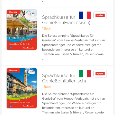
...
Gesundheit, Sport und Wellness.
Sprachkurse für
Genießer (Französisch)
1 Buch
Die Selbstlernreihe "Sprachkurse für
Genießer" vom Hueber-Verlag richtet sich an
Sprachanfänger und Wiedereinsteiger mit
besonderem Interesse an kulturellen
Themen wie Essen & Trinken, Reisen sowie
...
Gesundheit, Sport und Wellness.
Sprachkurse für
Genießer (Italienisch)
1 Buch
Die Selbstlernreihe "Sprachkurse für
Genießer" vom Hueber-Verlag richtet sich an
Sprachanfänger und Wiedereinsteiger mit
besonderem Interesse an kulturellen
Themen wie Essen & Trinken, Reisen sowie