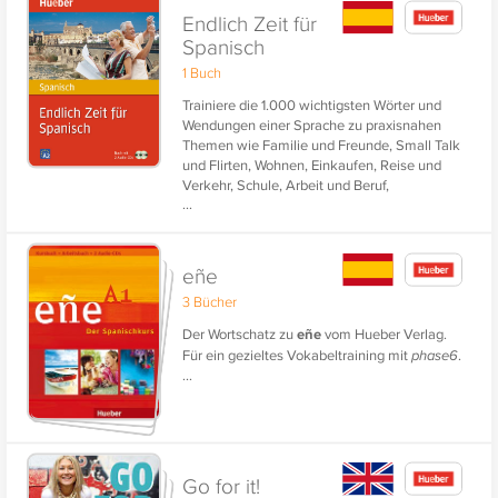
Endlich Zeit für
Spanisch
1 Buch
Trainiere die 1.000 wichtigsten Wörter und
Wendungen einer Sprache zu praxisnahen
Themen wie Familie und Freunde, Small Talk
und Flirten, Wohnen, Einkaufen, Reise und
Verkehr, Schule, Arbeit und Beruf,
...
Kommunikation, Gesundheit, Freizeit und
Erholung, Natur und Umwelt.
eñe
3 Bücher
Der Wortschatz zu
eñe
vom Hueber Verlag.
Für ein gezieltes Vokabeltraining mit
phase6
.
...
Go for it!