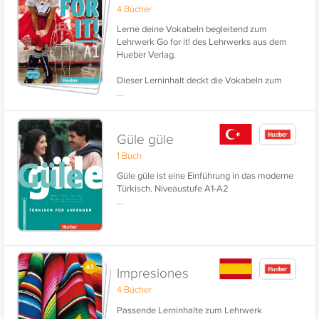
4 Bücher
Lerne deine Vokabeln begleitend zum
Lehrwerk Go for it! des Lehrwerks aus dem
Hueber Verlag.
Dieser Lerninhalt deckt die Vokabeln zum
...
ersten Band des Sprachkurses für
Erwachsene ab. Der Lerninhalt verschafft dir
einen Wortschatz für das Sprachniveau A1.
Die zweisprachig vertonten Vokabeln - die
Güle güle
deutsche Frage und die englische Antwort
1 Buch
werden dir nicht nur angezeigt, sondern auch
vorgesprochen - fördern den Lernerfolg und
Güle güle ist eine Einführung in das moderne
erleichtern das Erlernen der richtigen
Türkisch. Niveaustufe A1-A2
Aussprache.
...
Impresiones
4 Bücher
Passende Lerninhalte zum Lehrwerk