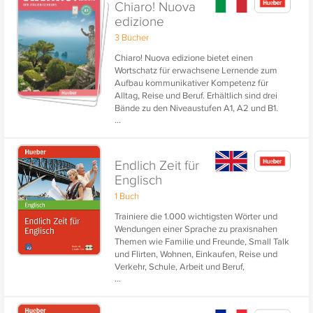
Chiaro! Nuova
edizione
3 Bücher
Chiaro! Nuova edizione bietet einen
Wortschatz für erwachsene Lernende zum
Aufbau kommunikativer Kompetenz für
Alltag, Reise und Beruf. Erhältlich sind drei
Bände zu den Niveaustufen A1, A2 und B1.
...
Endlich Zeit für
Englisch
1 Buch
Trainiere die 1.000 wichtigsten Wörter und
Wendungen einer Sprache zu praxisnahen
Themen wie Familie und Freunde, Small Talk
und Flirten, Wohnen, Einkaufen, Reise und
Verkehr, Schule, Arbeit und Beruf,
...
Kommunikation, Gesundheit, Freizeit und
Erholung, Natur und Umwelt.