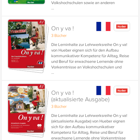
Volkshochschulen sowie an anderen
...
Einrichtungen der Erwachsenenbildung wie
private Sprachenschulen, Firmenkurse,
Universitäten.
On y va !
3 Bücher
Die Lerninhalte zur Lehrwerksreihe On y va!
von Hueber eignen sich für den Aufbau
kommunikativer Kompetenz für Alltag, Reise
und Beruf für erwachsene Lernende ohne
Vorkenntnisse an Volkshochschulen und
...
privaten Sprachenschulen. Drei Bände für die
Niveaustufen A1, A2 und B1 des GER
(Gemeinsamer Europäischer
Referenzrahmen).
On y va !
(aktualisierte Ausgabe)
3 Bücher
Die Lerninhalte zur Lehrwerksreihe On y va!
(aktualisierte Ausgabe) von Hueber eignen
sich für den Aufbau kommunikativer
Kompetenz für Alltag, Reise und Beruf für
erwachsene Lernende ohne Vorkenntnisse